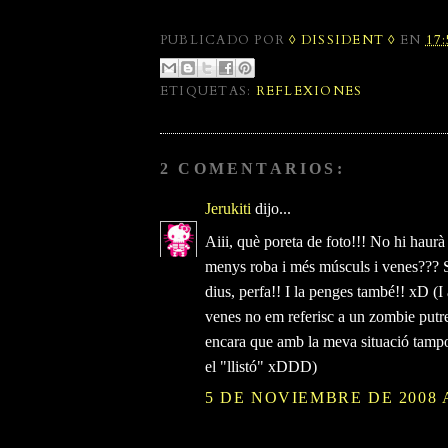
PUBLICADO POR
◊ DISSIDENT ◊
EN
17
ETIQUETAS:
REFLEXIONES
2 COMENTARIOS:
Jerukiti
dijo...
Aiii, què poreta de foto!!! No hi haurà
menys roba i més músculs i venes??? S
dius, perfa!! I la penges també!! xD (
venes no em referisc a un zombie putre
encara que amb la meva situació tampoc
el "llistó" xDDD)
5 DE NOVIEMBRE DE 2008 A